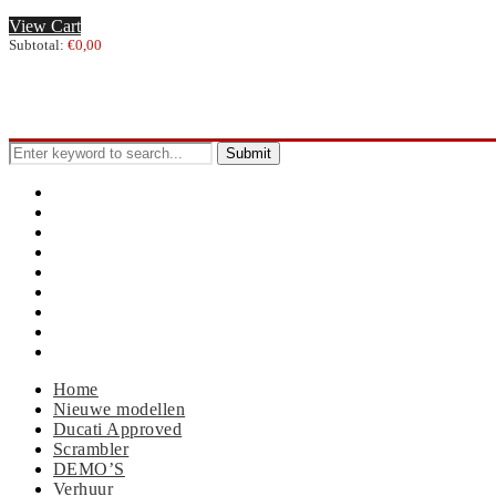
View Cart
Subtotal:
€
0,00
Search
for:
Home
Nieuwe modellen
Ducati Approved
Scrambler
DEMO’S
Verhuur
Nieuws
Events
Contact
Home
Nieuwe modellen
Ducati Approved
Scrambler
DEMO’S
Verhuur