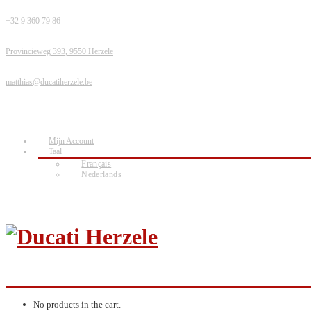
+32 9 360 79 86
Provincieweg 393, 9550 Herzele
matthias@ducatiherzele.be
Mijn Account
Taal
Français
Nederlands
No products in the cart.